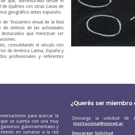
linar que, administrado desde el
al de Quilmes con otras Casas de
cance geográfico antes expuesto.
do de “Encuentro Anual de la Red
de síntesis de las actividades
s destacados que merezcan ser
raciones.
te, consolidando el vínculo con
rior de América Latina, España y
os profesionales y referentes
¿Querés ser miembro 
versaciones para acercar la
Descarga la solicitud de 
la que se cuenta con una muy
institucional@onired.ar
organismos gubernamentales y
interés en sumarse a la red
Descargar Solicitud