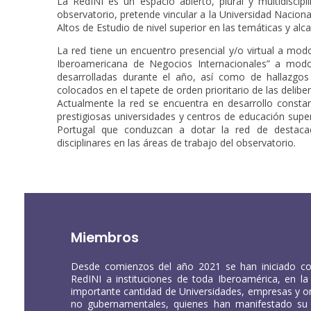
La RedINI es un espacio abierto, plural y multidiscip
observatorio, pretende vincular a la Universidad Nacion
Altos de Estudio de nivel superior en las temáticas y al
La red tiene un encuentro presencial y/o virtual a mo
Iberoamericana de Negocios Internacionales” a modo 
desarrolladas durante el año, así como de hallazgo
colocados en el tapete de orden prioritario de las delibe
Actualmente la red se encuentra en desarrollo constan
prestigiosas universidades y centros de educación supe
Portugal que conduzcan a dotar la red de destacad
disciplinares en las áreas de trabajo del observatorio.
Miembros
Desde comienzos del año 2021 se han iniciado con
RedINI a instituciones de toda Iberoamérica, en 
importante cantidad de Universidades, empresas y 
no gubernamentales, quienes han manifestado su 