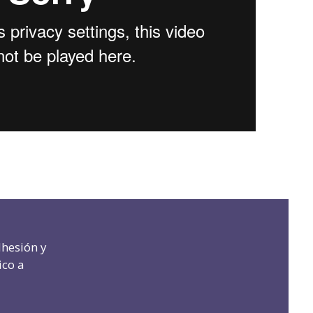
dhesión y
ico a