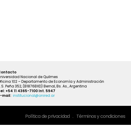
Contacto
niversidad Nacional de Quilmes
ficina 102 – Departamento de Economía y Administración
.S. Peña 352, (B1876BXD) Bernal, Bs. As., Argentina
el: +54 11 4365-7100 Int. 5947
-mail:
institucional@onired.ar
Política de privacidad
.
Términos y condiciones