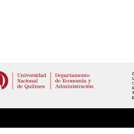
U
O
R
T
E