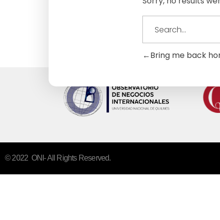
Sorry, no results we
Bring me back h
© 2022 ONI- All Rights Reserved.