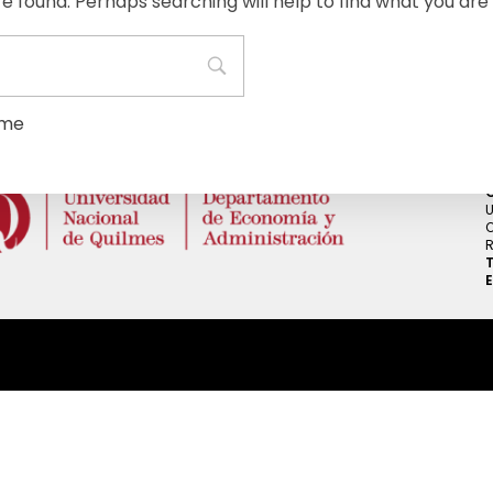
re found. Perhaps searching will help to find what you are 
ome
U
O
R
T
E