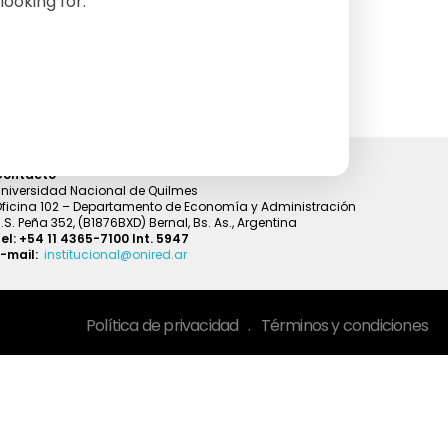
looking for.
Contacto
niversidad Nacional de Quilmes
ficina 102 – Departamento de Economía y Administración
.S. Peña 352, (B1876BXD) Bernal, Bs. As., Argentina
el: +54 11 4365-7100 Int. 5947
-mail:
institucional@onired.ar
Política de privacidad
.
Términos y condiciones